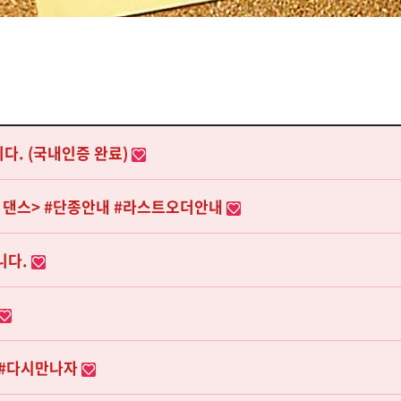
다. (국내인증 완료)
스트 댄스> #단종안내 #라스트오더안내
니다.
 #다시만나자